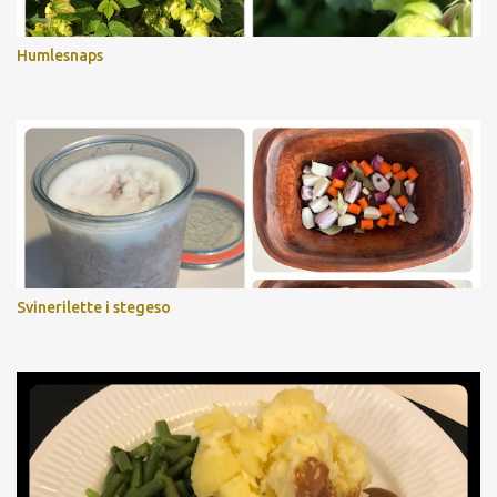
Humlesnaps
Svinerilette i stegeso