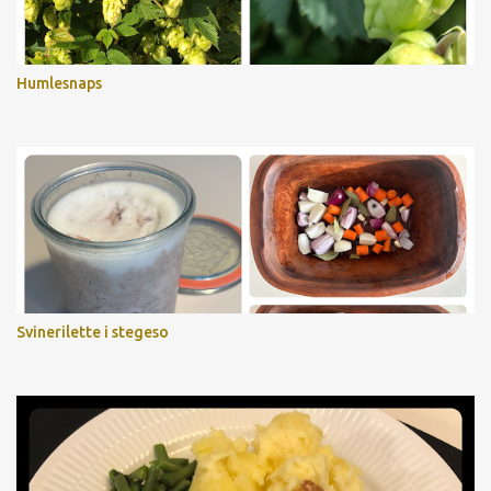
Humlesnaps
Svinerilette i stegeso