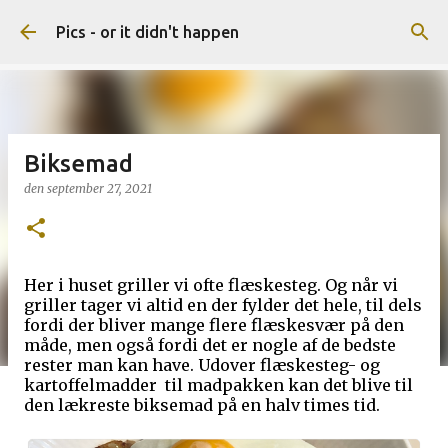
Gå videre til hovedindholdet
Pics - or it didn't happen
Biksemad
den
september 27, 2021
Her i huset griller vi ofte flæskesteg. Og når vi
griller tager vi altid en der fylder det hele, til dels
fordi der bliver mange flere flæskesvær på den
måde, men også fordi det er nogle af de bedste
rester man kan have. Udover flæskesteg- og
kartoffelmadder til madpakken kan det blive til
den lækreste biksemad på en halv times tid.