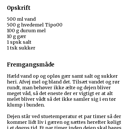
Opskrift
500 ml vand
500 g hvedemel Tipo00
100 g durum mel
10 g gær
1 spsk salt
1 tsk sukker
Fremgangsmåde
Hæld vand op og opløs gær samt salt og sukker
heri. Afvej mel og bland det. Tilsæt vandet og rør
rundt, man behøver ikke ælte og dejen bliver
meget våd, så det eneste der er vigtigt er at alt
melet bliver vådt så det ikke samler sig i en tør
klump i bunden.
Dejen står ved stuetemperatur et par timer så der
kommer lidt liv i gæren og sættes herefter køligt
i et døgns tid. Et par timer inden dejen skal bages