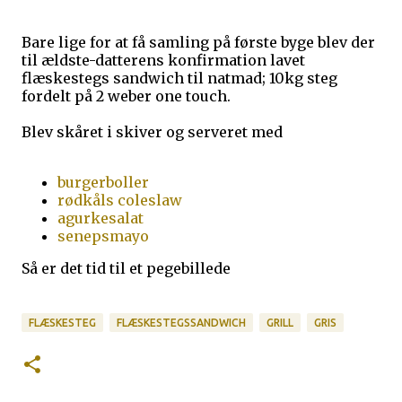
Bare lige for at få samling på første byge blev der
til ældste-datterens konfirmation lavet
flæskestegs sandwich til natmad; 10kg steg
fordelt på 2 weber one touch.
Blev skåret i skiver og serveret med
burgerboller
rødkåls coleslaw
agurkesalat
senepsmayo
Så er det tid til et pegebillede
FLÆSKESTEG
FLÆSKESTEGSSANDWICH
GRILL
GRIS