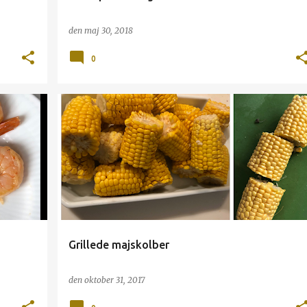
den
maj 30, 2018
0
GRILL
MAJS
TILBEHØR
Grillede majskolber
den
oktober 31, 2017