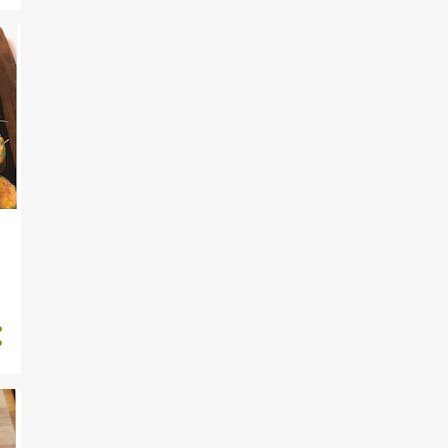
MAJS
MØRBRAD
OKSEBOV
OST
PESTO
REMOULADE
RIBS
RUGBRØD
RØGNING
SANDWICH
SANDWICHBOLLER
SENNEPSMAYO
SMÅKAGER
SMØR
SUPPE
TOMAT
24-TIMERS BØF
AGURKESALAT
ARDBEG
AUBERGINE
BUNNAHABHAIN