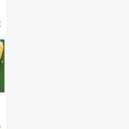
HAMBURGERRYG
HOLLANDAISE
HOT WINGS
HUMLESNAPS
HVEDER
HYBENSNAPS
HYLD
HYLDEBLOMST
HYLDEBLOMSTSNAPS
HØNSESALAT
IS SURPRICE
JALAPENO
KALV
KETCHUP
KIKÆRTER
KIRSEBÆRSNAPS
KOGEBOG
KRANSEKAGE
KUVERTBRØD
KÅL