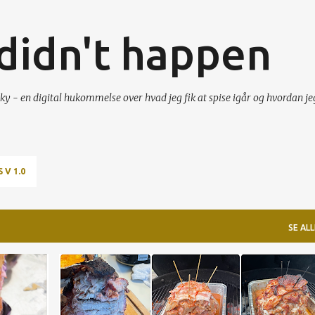
Gå videre til hovedindholdet
t didn't happen
ky - en digital hukommelse over hvad jeg fik at spise igår og hvordan je
 V 1.0
SE ALL
+
GRILL
GRIS
MEXICANER
PASTOR