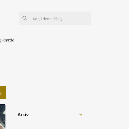
g lavede
E
Arkiv