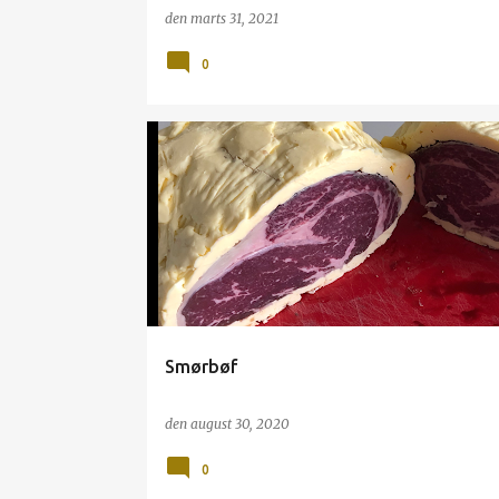
den
marts 31, 2021
0
GRILL
OKSE
WAGYU
Smørbøf
den
august 30, 2020
0