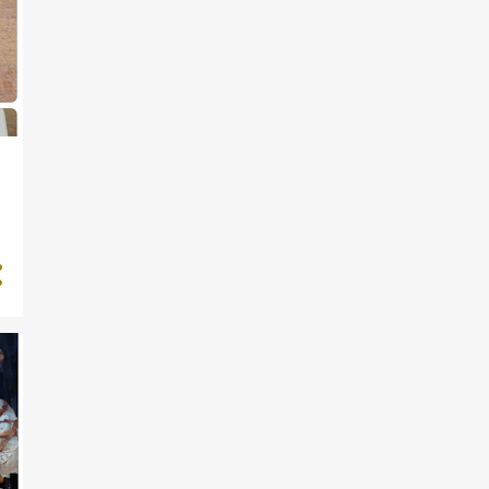
HESTON BLUMENTHAL
PASTOR
AGERNSNAPS
AGURK
ANANAS
ANDECONFIT
ASPARGES
ATOMIC BUFFALO TURDS
AVOKADO
BALL TIP
BANAN
BBQ
BIKSEMAD
BLOMMETÆRTE
BLÅBÆR
BOLLE
BOLLER I KARRY
BRISKET
BRUCHETTA
BRUSEBADSBOLLER
BØF
BØNNER
CANTUCCI
CHALLANGER