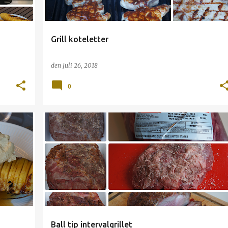
Grill koteletter
den
juli 26, 2018
0
BALL TIP
GRILL
OKSE
Ball tip intervalgrillet