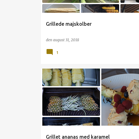
Grillede majskolber
den
august 31, 2018
1
ANANAS
DESSERT
GRILL
Grillet ananas med karamel