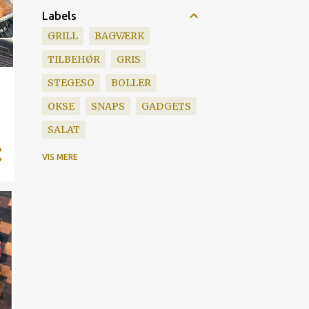
Labels
GRILL
BAGVÆRK
TILBEHØR
GRIS
STEGESO
BOLLER
OKSE
SNAPS
GADGETS
SALAT
SMOKENATOR
SOVS
VIS MERE
SUPERBOWL
SURDEJ
CHILI
EMULSION
FLÆSKESTEG
GRILLTEKNIK
KARTOFLER
KYLLING
LAM
MEXICANER
SALSA