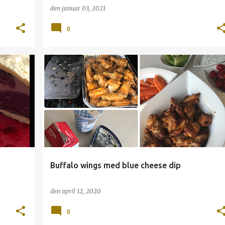
den
januar 03, 2021
0
DIP
GRILL
HOT WINGS
KYLLING
OST
+
SNACK
Buffalo wings med blue cheese dip
den
april 12, 2020
0