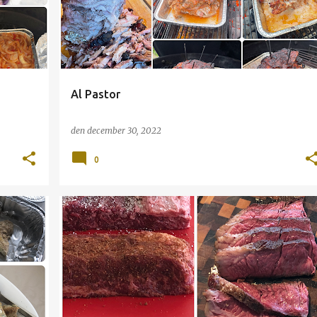
Al Pastor
den
december 30, 2022
0
CHUCK
FLAP
GRILL
OKSE
OKSEKAM