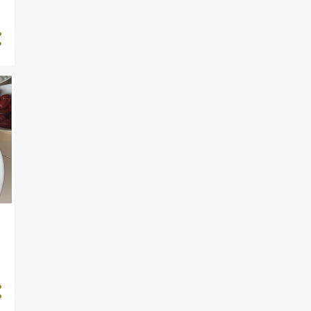
OPSKRIFT
REJER
RØDKÅL
SINGLE MALT
SNACK
SPARERIBS
WHISKY
ABT
AIOLI
ANMELDELSE
COLESLAW
DESSERT
DIP
ESTRAGON
FALAFEL
FLÆSKESTEGSSANDWICH
FOCACCIA
FORRET
ISLAY
JUL
JUNKFOOD
KARRY
KEBAB
KIRSEBÆR
LAKS
LAMMEKØLLE
LØG