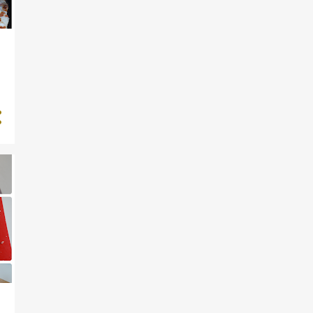
CHAMPIGNON
CHILI CON CARNE
CHUCK
CITRON
CITRONSNAPS
CULOTTE
DRESSING
EDDIKE
FARS
FASTELAVSBOLLER
FLAP
FLÆSKESALAT
FLØDE
FORLOREN HARE
FRANSKBRØD
FØDSELSDAGSBOLLER
GRAHAMSBOLLER
GRÆSKAR
GRØNTSAGER
GUACAMOLE
GULASCH