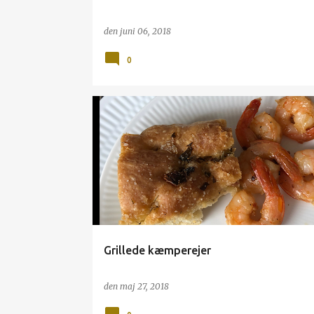
den
juni 06, 2018
0
CHILI
GRILL
REJER
Grillede kæmperejer
den
maj 27, 2018