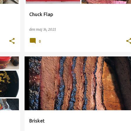
Chuck Flap
den
maj 14, 2021
0
BRISKET
GRILL
OKSE
Brisket