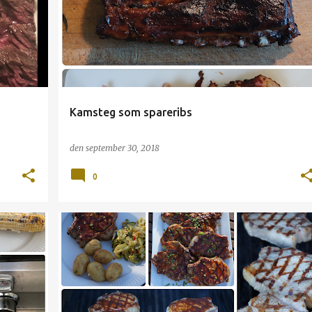
Kamsteg som spareribs
den
september 30, 2018
0
GRILL
GRIS
KOTELETTER