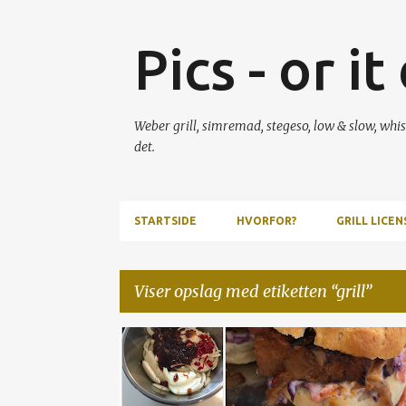
Pics - or i
Weber grill, simremad, stegeso, low & slow, whis
det.
STARTSIDE
HVORFOR?
GRILL LICENS
Viser opslag med etiketten
grill
O
FLÆSKESTEG
FLÆSKESTEGSSANDWICH
GRILL
p
GRIS