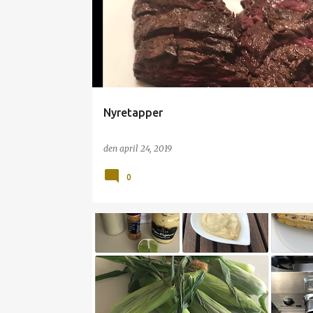
Nyretapper
den
april 24, 2019
0
GRILL
MAJS
MAYONNAISE
MEXICANER