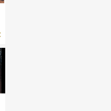
THANKSGIVING
BBQ SAUCE
ITALIENSK
MAYONNAISE
PIZZA
GORMS
BAGESTÅL
BLØDDEJ
BRØD
IS
MØRDEJ
PASTA
PLADDER
PULLED PORK
PÅLÆG
RUB
AND
BANANA PEANUTBUTTER
CHOCOLATE CREAM PIE
BURGER
BURGERBOLLER
CIABATTA
FLUTES
GRILLMETODE
KAGE
KALKUN
KOTELETTER