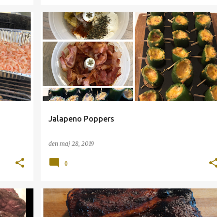
ABT
GADGETS
GRILL
JALAPENO
OST
Jalapeno Poppers
den
maj 28, 2019
0
GRILL
GRIS
SMOKENATOR
SPARERIBS