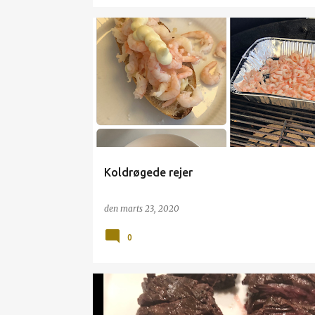
GRILL
GRILLTEKNIK
REJER
RØGNING
Koldrøgede rejer
den
marts 23, 2020
0
GRILL
NYRETAPPER
OKSE
ONGLET