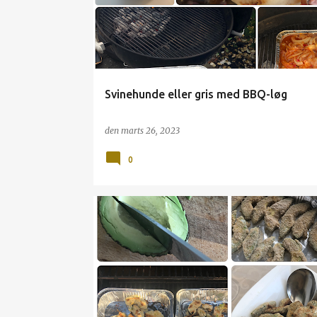
s
l
a
g
Svinehunde eller gris med BBQ-løg
den
marts 26, 2023
0
AVOKADO
GRILL
TILBEHØR