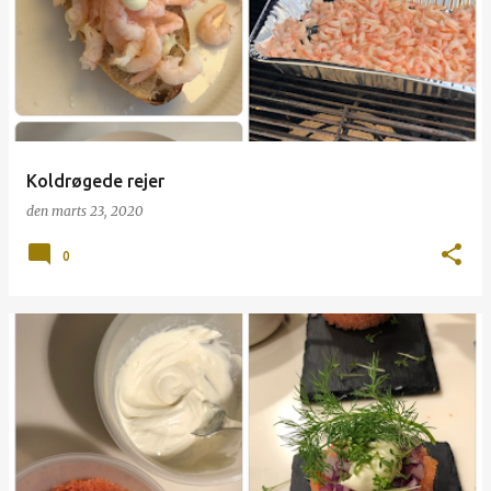
p
s
l
a
g
Koldrøgede rejer
den
marts 23, 2020
0