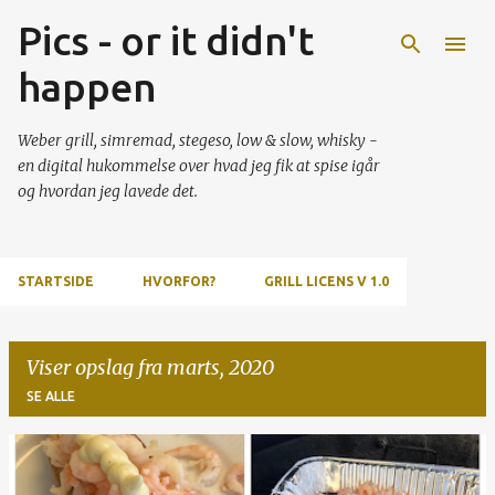
Pics - or it didn't
Gå videre til hovedindholdet
happen
Weber grill, simremad, stegeso, low & slow, whisky -
en digital hukommelse over hvad jeg fik at spise igår
og hvordan jeg lavede det.
STARTSIDE
HVORFOR?
GRILL LICENS V 1.0
Viser opslag fra marts, 2020
SE ALLE
O