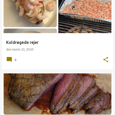
p
s
l
a
g
Koldrøgede rejer
den
marts 23, 2020
0