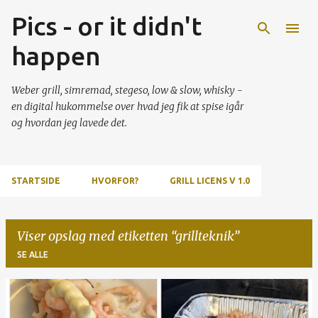
Pics - or it didn't
Gå videre til hovedindholdet
happen
Weber grill, simremad, stegeso, low & slow, whisky -
en digital hukommelse over hvad jeg fik at spise igår
og hvordan jeg lavede det.
STARTSIDE
HVORFOR?
GRILL LICENS V 1.0
Viser opslag med etiketten
grillteknik
SE ALLE
O