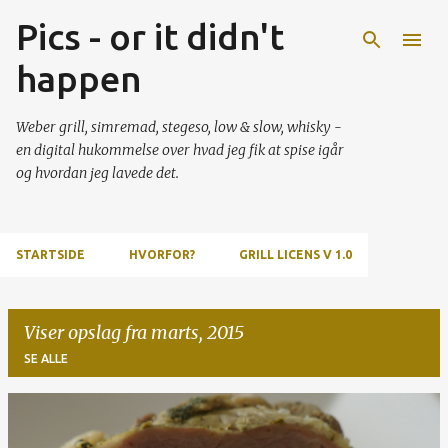
Pics - or it didn't
Gå videre til hovedindholdet
happen
Weber grill, simremad, stegeso, low & slow, whisky -
en digital hukommelse over hvad jeg fik at spise igår
og hvordan jeg lavede det.
STARTSIDE
HVORFOR?
GRILL LICENS V 1.0
Viser opslag fra marts, 2015
SE ALLE
O