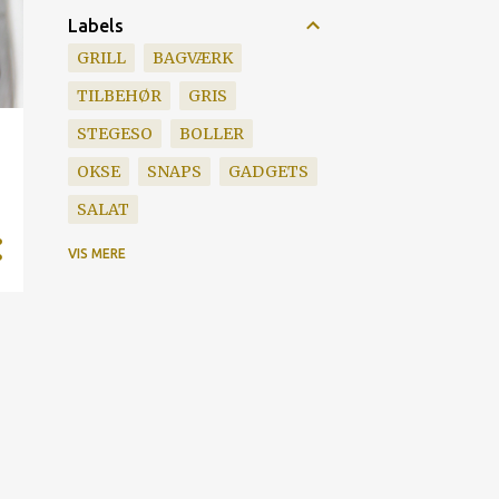
Labels
GRILL
BAGVÆRK
TILBEHØR
GRIS
STEGESO
BOLLER
OKSE
SNAPS
GADGETS
SALAT
SMOKENATOR
SOVS
VIS MERE
SUPERBOWL
SURDEJ
CHILI
EMULSION
FLÆSKESTEG
GRILLTEKNIK
KARTOFLER
KYLLING
LAM
MEXICANER
SALSA