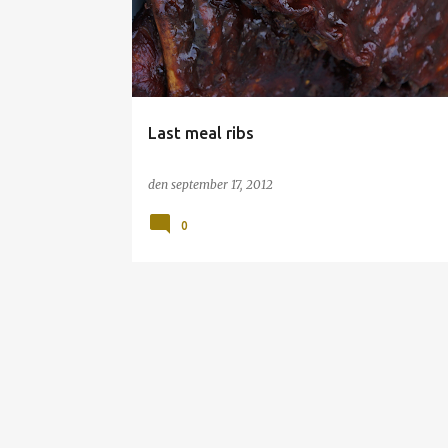
s
l
a
g
Last meal ribs
den
september 17, 2012
0