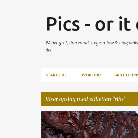
Pics - or i
Weber grill, simremad, stegeso, low & slow, whis
det.
STARTSIDE
HVORFOR?
GRILL LICENS
Viser opslag med etiketten
ribs
O
GRILL
GRIS
RIBS
SMOKENATOR
SPARERI
p