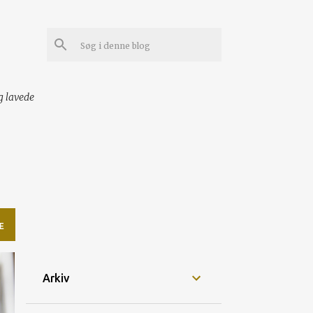
g lavede
E
Arkiv