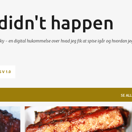
Gå videre til hovedindholdet
t didn't happen
ky - en digital hukommelse over hvad jeg fik at spise igår og hvordan je
 V 1.0
SE ALL
BS
BBQ SAUCE
GADGETS
GRILL
GRIS
OPSKRIFT
RIBS
SMOKENATOR
+