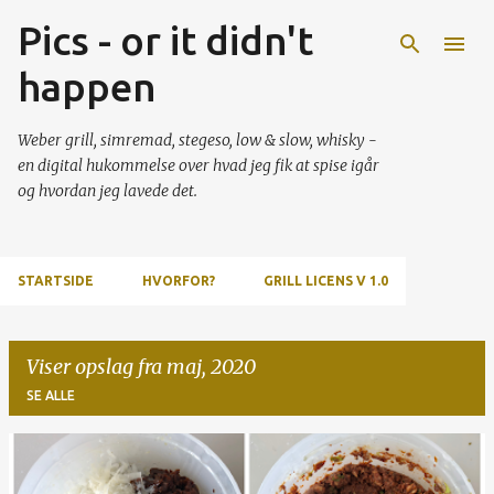
Pics - or it didn't
Gå videre til hovedindholdet
happen
Weber grill, simremad, stegeso, low & slow, whisky -
en digital hukommelse over hvad jeg fik at spise igår
og hvordan jeg lavede det.
STARTSIDE
HVORFOR?
GRILL LICENS V 1.0
Viser opslag fra maj, 2020
SE ALLE
O