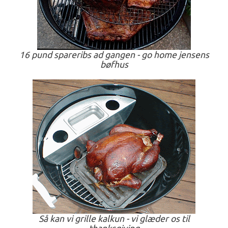
16 pund spareribs ad gangen - go home jensens
bøfhus
Så kan vi grille kalkun - vi glæder os til