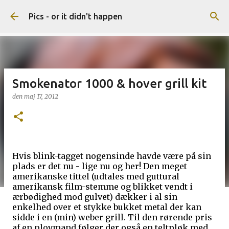
Gå videre til hovedindholdet
Pics - or it didn't happen
Smokenator 1000 & hover grill kit
den
maj 17, 2012
Hvis blink-tagget nogensinde havde være på sin
plads er det nu - lige nu og her! Den meget
amerikanske tittel (udtales med guttural
amerikansk film-stemme og blikket vendt i
ærbødighed mod gulvet) dækker i al sin
enkelhed over et stykke bukket metal der kan
sidde i en (min) weber grill. Til den rørende pris
af en plovmand følger der også en teltpløk med